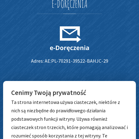
E-DORĘCZENIA
Adres: AE:PL-70291-39522-BAHJC-29
ADRES
Cenimy Twoją prywatność
Ta strona internetowa używa ciasteczek, niektóre z
nich są niezbędne do prawidłowego działania
Przedszkole nr 148
podstawowych funkcji witryny. Używa również
ul. Szkocka 64b
ciasteczek stron trzecich, które pomagają analizować i
54-402 Wrocław
rozumieć sposób korzystania z tej witryny. Te
tel. 71 798 67 72