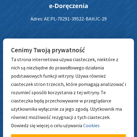
Adres: AE:PL-70291-39522-BAHJC-29
ADRES
Cenimy Twoją prywatność
Ta strona internetowa używa ciasteczek, niektóre z
nich są niezbędne do prawidłowego działania
Przedszkole nr 148
podstawowych funkcji witryny. Używa również
ul. Szkocka 64b
ciasteczek stron trzecich, które pomagają analizować i
54-402 Wrocław
rozumieć sposób korzystania z tej witryny. Te
tel. 71 798 67 72
ciasteczka będą przechowywane w przeglądarce
użytkownika wyłącznie za jego zgodą. Użytkownik ma
GODZINY
PRACY
również możliwość rezygnacji z tych ciasteczek.
Dowiedz się więcej o celu używania
Cookies