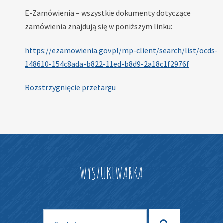
E-Zamówienia – wszystkie dokumenty dotyczące
zamówienia znajdują się w poniższym linku:
https://ezamowienia.gov.pl/mp-client/search/list/ocds-
148610-154c8ada-b822-11ed-b8d9-2a18c1f2976f
Rozstrzygnięcie przetargu
WYSZUKIWARKA
Szukaj