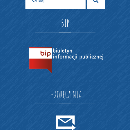
Szukaj
dla:
BIP
E-DORĘCZENIA